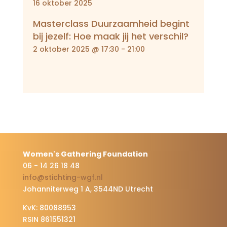
16 oktober 2025
Masterclass Duurzaamheid begint
bij jezelf: Hoe maak jij het verschil?
2 oktober 2025 @ 17:30
-
21:00
Women's Gathering Foundation
06 - 14 26 18 48
info@stichting-wgf.nl
Johanniterweg 1 A, 3544ND Utrecht
KvK: 80088953
RSIN 861551321