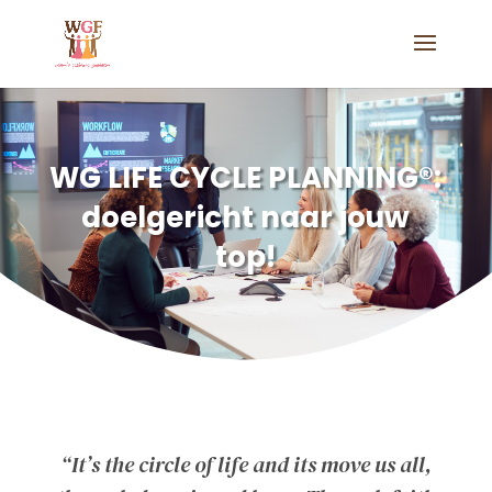
WG LIFE CYCLE PLANNING
®
:
doelgericht naar jouw
top!
“It’s the circle of life and its move us all,