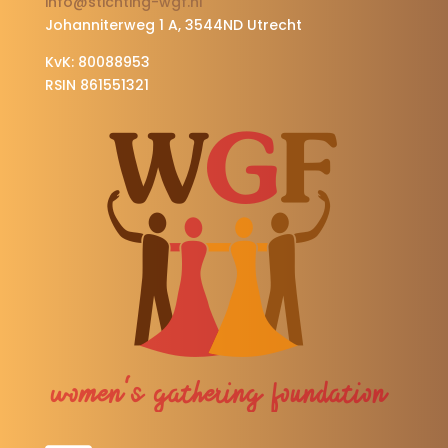
info@stichting-wgf.nl
Johanniterweg 1 A, 3544ND Utrecht
KvK: 80088953
RSIN 861551321