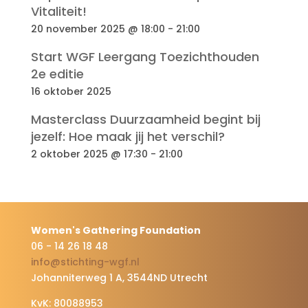
Vitaliteit!
20 november 2025 @ 18:00
-
21:00
Start WGF Leergang Toezichthouden
2e editie
16 oktober 2025
Masterclass Duurzaamheid begint bij
jezelf: Hoe maak jij het verschil?
2 oktober 2025 @ 17:30
-
21:00
Women's Gathering Foundation
06 - 14 26 18 48
info@stichting-wgf.nl
Johanniterweg 1 A, 3544ND Utrecht
KvK: 80088953