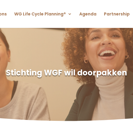
ons
WG Life Cycle Planning®
Agenda
Partnership
Stichting WGF wil doorpakken