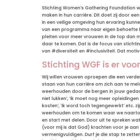
Stichting Women’s Gathering Foundation w
maken in hun carrière. Dit doet zij door e
in een veilige omgeving hun ervaring kun
van een programma naar eigen behoefte b
pleiten voor meer vrouwen in de top da
daar te komen. Dat is de focus van stichti
van #diversiteit en #inclusiviteit. Dat mot
Stichting WGF is er voor
Wij willen vrouwen oproepen die een verder
staan van hun carrière om zich aan te mel
weerhouden door de bergen in jouw gedachte
niet lukken’, ‘ik moet nog meer opleidingen
kosten’, ‘ik word toch tegengewerkt’ etc. 
weerhouden om te komen waar we naartoe 
en start met delen. Door uit te spreken w
(voor mij is dat God) krachten voor je aan 
vermenigvuldigen. Durf je die stap te zette