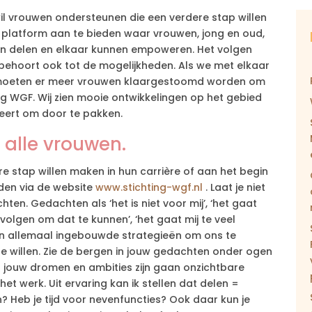
il vrouwen ondersteunen die een verdere stap willen
en platform aan te bieden waar vrouwen, jong en oud,
nen delen en elkaar kunnen empoweren. Het volgen
ehoort ook tot de mogelijkheden. Als we met elkaar
n moeten er meer vrouwen klaargestoomd worden om
ng WGF. Wij zien mooie ontwikkelingen op het gebied
iveert om door te pakken.
 alle vrouwen.
e stap willen maken in hun carrière of aan het begin
den via de website
www.stichting-wgf.nl
. Laat je niet
n. Gedachten als ‘het is niet voor mij’, ‘het gaat
 volgen om dat te kunnen’, ‘het gaat mij te veel
zijn allemaal ingebouwde strategieën om ons te
willen. Zie de bergen in jouw gedachten onder ogen
at jouw dromen en ambities zijn gaan onzichtbare
het werk. Uit ervaring kan ik stellen dat delen =
n? Heb je tijd voor nevenfuncties? Ook daar kun je